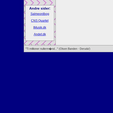
Andre sider:
Salmeordbog
CNS Quartet
IMusik.dk
Andet.dk
"Ti millioner nullerm�nd..." (Olsen Banden - Deruda')