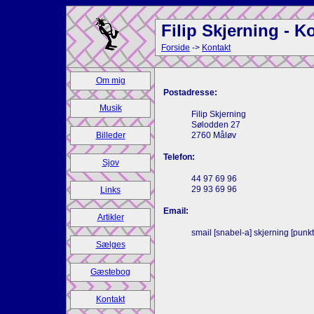
Filip Skjerning - K
Forside
->
Kontakt
Om mig
Postadresse:
Musik
Filip Skjerning
Sølodden 27
2760 Måløv
Billeder
Telefon:
Sjov
44 97 69 96
29 93 69 96
Links
Email:
Artikler
smail [snabel-a] skjerning [punk
Sælges
Gæstebog
Kontakt