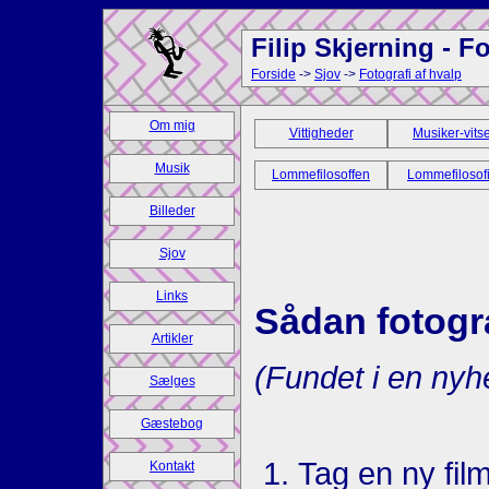
Filip Skjerning - F
Forside
->
Sjov
->
Fotografi af hvalp
Om mig
Vittigheder
Musiker-vits
Musik
Lommefilosoffen
Lommefilosofi
Billeder
Sjov
Links
Sådan fotogr
Artikler
(Fundet i en nyh
Sælges
Gæstebog
Tag en ny fil
Kontakt