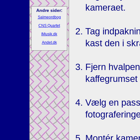
kameraet.
Andre sider:
Salmeordbog
CNS Quartet
Tag indpakni
IMusik.dk
kast den i sk
Andet.dk
Fjern hvalpen
kaffegrumset
Vælg en pass
fotografering
Montér kamera