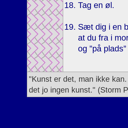
Tag en øl.
Sæt dig i en b
at du fra i mo
og ”på plads”
"Kunst er det, man ikke kan
det jo ingen kunst." (Storm P