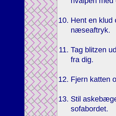
hvalpen med 
Hent en klud 
næseaftryk.
Tag blitzen u
fra dig.
Fjern katten 
Stil askebæge
sofabordet.