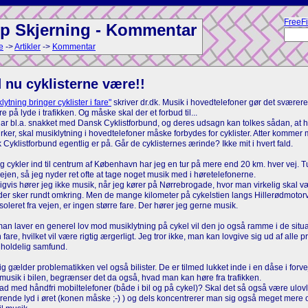
FreeF
ip Skjerning - Kommentar
e
->
Artikler
->
Kommentar
 nu cyklisterne være!!
lytning bringer cyklister i fare"
skriver dr.dk. Musik i hovedtelefoner gør det sværere 
e på lyde i trafikken. Og måske skal der et forbud til...
ar bl.a. snakket med Dansk Cyklistforbund, og deres udsagn kan tolkes sådan, at 
irker, skal musiklytning i hovedtelefoner måske forbydes for cyklister. Atter kommer m
Cyklistforbund egentlig er på. Går de cyklisternes ærinde? Ikke mit i hvert fald.
g cykler ind til centrum af København har jeg en tur på mere end 20 km. hver vej. 
ejen, så jeg nyder ret ofte at tage noget musik med i høretelefonerne.
ligvis hører jeg ikke musik, når jeg kører på Nørrebrogade, hvor man virkelig ska
der sker rundt omkring. Men de mange kilometer på cykelstien langs Hillerødmotorve
isoleret fra vejen, er ingen større fare. Der hører jeg gerne musik.
an laver en generel lov mod musiklytning på cykel vil den jo også ramme i de situat
fare, hvilket vil være rigtig ærgerligt. Jeg tror ikke, man kan lovgive sig ud af alle
dholdelig samfund.
g gælder problematikken vel også bilister. De er tilmed lukket inde i en dåse i forvej
musik i bilen, begrænser det da også, hvad man kan høre fra trafikken.
d med håndfri mobiltelefoner (både i bil og på cykel)? Skal det så også være ulov
yrrende lyd i øret (konen måske ;-) ) og dels koncentrerer man sig også meget mer