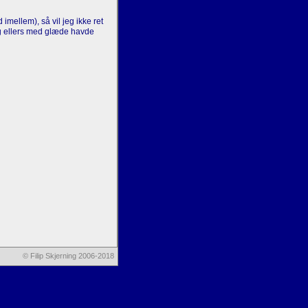
imellem), så vil jeg ikke ret
jeg ellers med glæde havde
© Filip Skjerning 2006-2018