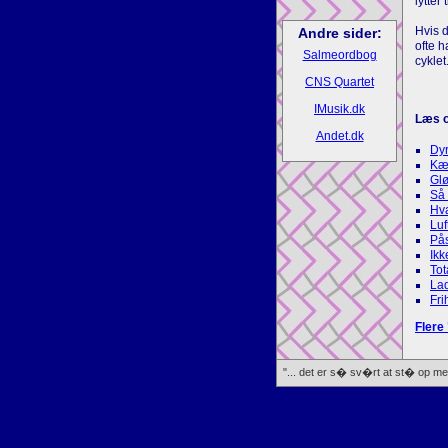
lytter 
Hvis d
Andre sider:
ofte h
Salmeordbog
cyklet
CNS Quartet
IMusik.dk
Læs 
Andet.dk
Dy
Kæm
Gl
Så 
Hv
Luf
Pås
Ikk
Tot
Lad
Fri
Flere 
"... det er s� sv�rt at st� op med t