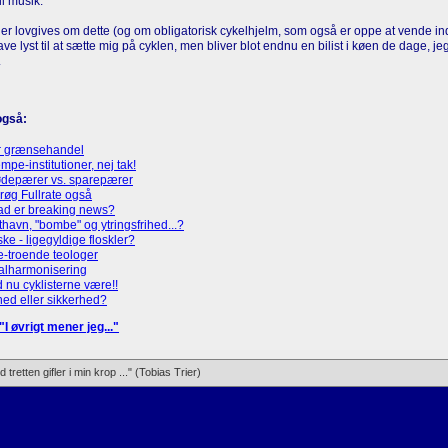
til musik.
er lovgives om dette (og om obligatorisk cykelhjelm, som også er oppe at vende ind 
ave lyst til at sætte mig på cyklen, men bliver blot endnu en bilist i køen de dage, 
.
også:
r grænsehandel
pe-institutioner, nej tak!
ødepærer vs. sparepærer
røg Fullrate også
ad er breaking news?
thavn, "bombe" og ytringsfrihed...?
ke - ligegyldige floskler?
e-troende teologer
alharmonisering
 nu cyklisterne være!!
hed eller sikkerhed?
"I øvrigt mener jeg..."
retten gifler i min krop ..." (Tobias Trier)