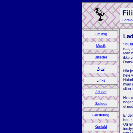
Fil
Forsid
Om mig
Lad
"Musik
Musik
reager
Man h
Billeder
ikke v
Dansk 
Sjov
Når je
hele v
Natur
Links
hvad 
stien 
Artikler
Hvis m
nogen 
Sælges
et uu
Gæstebog
Endeli
hører 
Og hva
Kontakt
forst