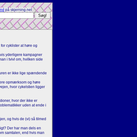
ind
på skjerning.net
for cyklister at høre og
hvis yderligere kampagner
an i tvivl om, hvilken side
Turen er ikke lige spændende
l være opmærksom og høre
jen, hvor cykelstien ligger
ioner, hvor der ikke er
 problematikker uden at ende i
en, og hvis de (vi) så tilmed
ligt? Der har man dels en
e om samtalen, end hvis man